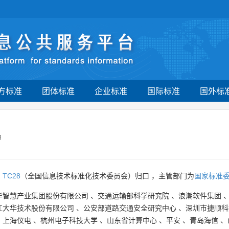
方标准
团体标准
企业标准
国际标准
国外标
g
由
TC28
（全国信息技术标准化技术委员会）归口 ，主管部门为
国家标准
华智慧产业集团股份有限公司
、
交通运输部科学研究院
、
浪潮软件集团
江大华技术股份有限公司
、
公安部道路交通安全研究中心
、
深圳市捷顺科
、
上海仪电
、
杭州电子科技大学
、
山东省计算中心
、
平安
、
青岛海信
、