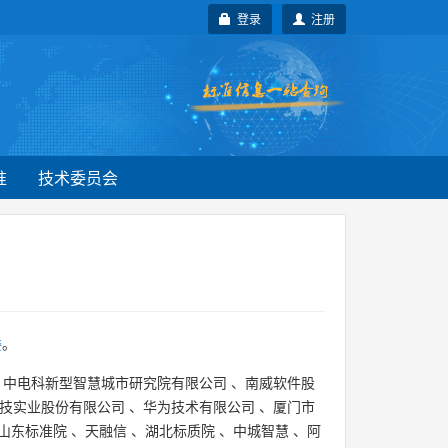
登录
注册
准
技术委员会
委
。
、
中电科新型智慧城市研究院有限公司
、
南威软件股
技实业股份有限公司
、
华为技术有限公司
、
厦门市
山东标准院
、
天融信
、
湖北标质院
、
中城智慧
、
阿