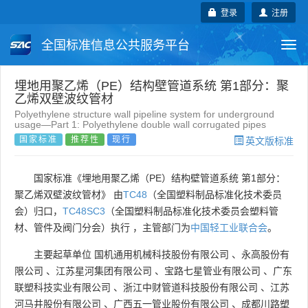
登录
注册
全国标准信息公共服务平台
Togg
navi
国家标准
行业标准
地方标准
埋地用聚乙烯（PE）结构壁管道系统 第1部分：聚
乙烯双壁波纹管材
Polyethylene structure wall pipeline system for underground
团体标准
企业标准
国际标准
usage—Part 1: Polyethylene double wall corrugated pipes
国家标准
推荐性
现行
英文版标准
国外标准
技术委员会
国家标准《埋地用聚乙烯（PE）结构壁管道系统 第1部分：
聚乙烯双壁波纹管材》 由
TC48
（全国塑料制品标准化技术委员
会）归口，
TC48SC3
（全国塑料制品标准化技术委员会塑料管
材、管件及阀门分会）执行 ，主管部门为
中国轻工业联合会
。
主要起草单位
国机通用机械科技股份有限公司
、
永高股份有
限公司
、
江苏星河集团有限公司
、
宝路七星管业有限公司
、
广东
联塑科技实业有限公司
、
浙江中财管道科技股份有限公司
、
江苏
河马井股份有限公司
、
广西五一管业股份有限公司
、
成都川路塑