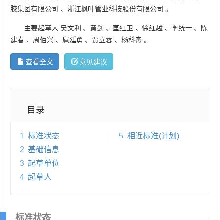
胶集团有限公司
、
浙江枫叶管业科技股份有限公司
。
主要起草人
吴文利
、
黄剑
、
匡红卫
、
徐红越
、
李统一
、
陈
建春
、
周佰兴
、
扈廷勇
、
贾立蓉
、
杨科杰
。
查看全文
意见建议
目录
1
标准状态
5
相近标准(计划)
2
基础信息
3
起草单位
4
起草人
标准状态