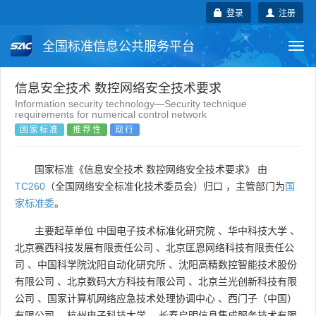
登录
注册
全国标准信息公共服务平台
Togg
navi
国家标准
行业标准
地方标准
信息安全技术 数控网络安全技术要求
Information security technology—Security technique
requirements for numerical control network
团体标准
企业标准
国际标准
国家标准
推荐性
现行
国外标准
技术委员会
国家标准《信息安全技术 数控网络安全技术要求》 由
TC260
（全国网络安全标准化技术委员会）归口 ，主管部门为
国
家标准委
。
主要起草单位
中国电子技术标准化研究院
、
华中科技大学
、
北京赛西科技发展有限责任公司
、
北京匡恩网络科技有限责任公
司
、
中国科学院沈阳自动化研究所
、
沈阳高精数控智能技术股份
有限公司
、
北京数码大方科技有限公司
、
北京兰光创新科技有限
公司
、
国家计算机网络应急技术处理协调中心
、
西门子（中国）
有限公司
、
杭州电子科技大学
、
长春启明信息集成服务技术有限