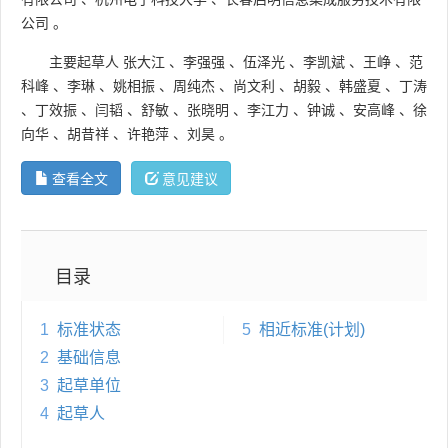
公司
。
主要起草人
张大江
、
李强强
、
伍泽光
、
李凯斌
、
王峥
、
范
科峰
、
李琳
、
姚相振
、
周纯杰
、
尚文利
、
胡毅
、
韩盛夏
、
丁涛
、
丁效振
、
闫韬
、
舒敏
、
张晓明
、
李江力
、
钟诚
、
安高峰
、
徐
向华
、
胡昔祥
、
许艳萍
、
刘昊
。
查看全文
意见建议
目录
1
标准状态
5
相近标准(计划)
2
基础信息
3
起草单位
4
起草人