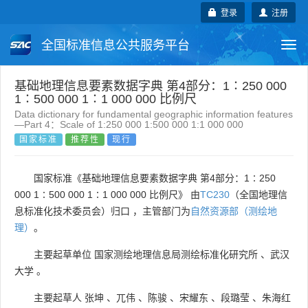
登录
注册
全国标准信息公共服务平台
Togg
navi
国家标准
行业标准
地方标准
基础地理信息要素数据字典 第4部分：1∶250 000
1∶500 000 1∶1 000 000 比例尺
Data dictionary for fundamental geographic information features
团体标准
企业标准
国际标准
—Part 4：Scale of 1:250 000 1:500 000 1:1 000 000
国家标准
推荐性
现行
国外标准
技术委员会
国家标准《基础地理信息要素数据字典 第4部分：1∶250
000 1∶500 000 1∶1 000 000 比例尺》 由
TC230
（全国地理信
息标准化技术委员会）归口 ，主管部门为
自然资源部（测绘地
理）
。
主要起草单位
国家测绘地理信息局测绘标准化研究所
、
武汉
大学
。
主要起草人
张坤
、
兀伟
、
陈骏
、
宋耀东
、
段璐莹
、
朱海红