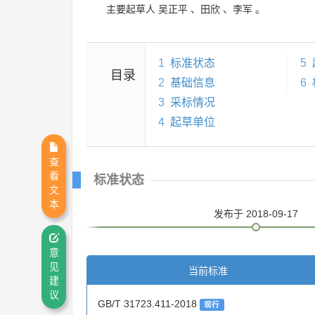
主要起草人
吴正平
、
田欣
、
李军
。
1
标准状态
5
目录
2
基础信息
6
3
采标情况
4
起草单位
查
看
标准状态
文
本
发布
于 2018-09-17
意
见
当前标准
建
议
GB/T 31723.411-2018
现行