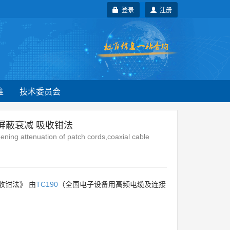
登录
注册
准
技术委员会
屏蔽衰减 吸收钳法
ning attenuation of patch cords,coaxial cable
收钳法》 由
TC190
（全国电子设备用高频电缆及连接