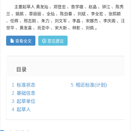
主要起草人
黄发灿
、
郑登忠
、
詹学雄
、
赵晶
、
钟江
、
陈秀
兰
、
姚鹃
、
章丽丽
、
全灿
、
陈劲春
、
刘斌
、
李全宏
、
张熙颖
、
任辉
、
邢志刚
、
朱力
、
刘文军
、
李晶
、
宋娜杰
、
李庆阁
、
汪
世华
、
黄发喜
、
肖亚中
、
宋大新
、
林影
、
刘佩
。
查看全文
意见建议
目录
1
标准状态
5
相近标准(计划)
2
基础信息
3
起草单位
4
起草人