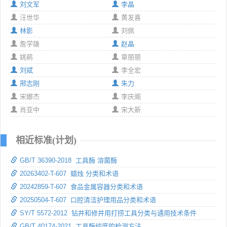
刘文军
李晶
汪世华
黄发喜
林影
刘佩
詹学雄
赵晶
姚鹃
章丽丽
刘斌
李全宏
邢志刚
朱力
宋娜杰
李庆阁
肖亚中
宋大新
相近标准(计划)
GB/T 36390-2018 工具酶 溶菌酶
20263402-T-607 蜡烛 分类和术语
20242859-T-607 食品金属容器分类和术语
20250504-T-607 口腔清洁护理用品分类和术语
SY/T 5572-2012 钻井和修井用打捞工具分类与通用技术条件
GB/T 40174-2021 工具酶纯度的检测方法