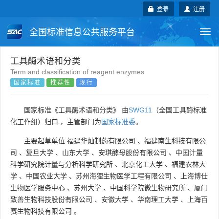
登录
注册
全国标准信息公共服务平台
Togg
navi
国家标准
行业标准
地方标准
工具酶术语和分类
Term and classification of reagent enzymes
国家标准
推荐性
现行
团体标准
企业标准
国际标准
国外标准
技术委员会
国家标准《工具酶术语和分类》 由
SWG11
（全国工具酶标准
化工作组）归口 ，主管部门为
国家标准委
。
主要起草单位
福建华灿制药有限公司
、
福建南生科技有限公
司
、
复旦大学
、
山东大学
、
安琪酵母股份有限公司
、
中国计量
科学研究院计量与分析科学研究所
、
北京化工大学
、
福建农林大
学
、
中国农业大学
、
苏州海狸生物医学工程有限公司
、
上海博仕
生物医学服务中心
、
苏州大学
、
中国科学院微生物研究所
、
厦门
致善生物科技股份有限公司
、
安徽大学
、
华南理工大学
、
上海百
赛生物科技有限公司
。