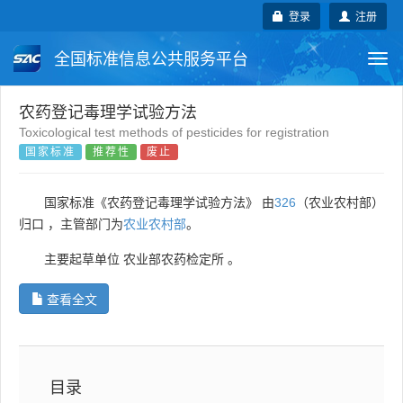
登录
注册
全国标准信息公共服务平台
Togg
navi
国家标准
行业标准
地方标准
农药登记毒理学试验方法
Toxicological test methods of pesticides for registration
国家标准
推荐性
废止
团体标准
企业标准
国际标准
国外标准
技术委员会
国家标准《农药登记毒理学试验方法》 由
326
（农业农村部）
归口 ，主管部门为
农业农村部
。
主要起草单位
农业部农药检定所
。
查看全文
目录