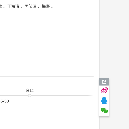
龙
、
王海清
、
孟邹清
、
梅豪
。
废止
05-30