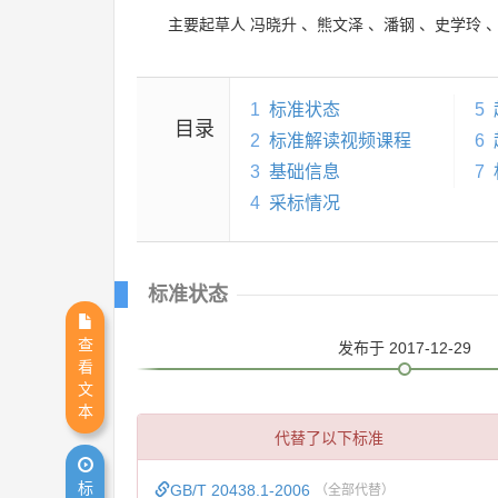
主要起草人
冯晓升
、
熊文泽
、
潘钢
、
史学玲
1
标准状态
5
目录
2
标准解读视频课程
6
3
基础信息
7
4
采标情况
标准状态
查
发布
于 2017-12-29
看
文
本
代替了以下标准
标
GB/T 20438.1-2006
（全部代替）