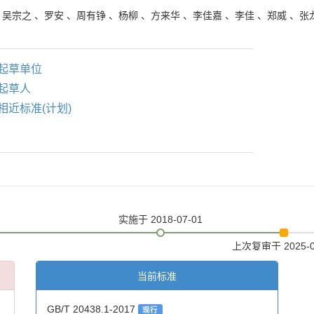
、
吴宗之
、
罗安
、
周有铮
、
杨柳
、
方来华
、
李佳嘉
、
李佳
、
郑威
、
张
起草单位
起草人
相近标准(计划)
实施
于 2018-07-01
上次复审
于 2025-
当前标准
GB/T 20438.1-2017
现行