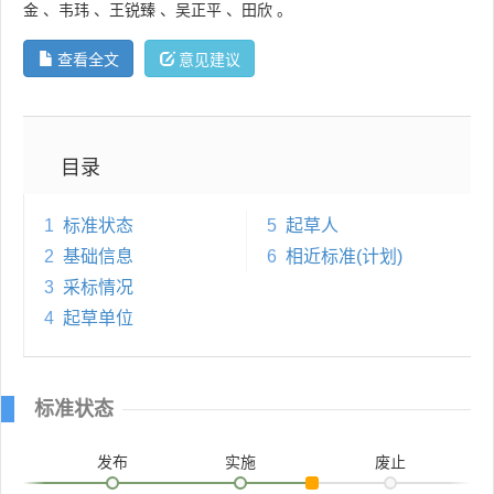
金
、
韦玮
、
王锐臻
、
吴正平
、
田欣
。
查看全文
意见建议
目录
1
标准状态
5
起草人
2
基础信息
6
相近标准(计划)
3
采标情况
4
起草单位
标准状态
发布
实施
废止