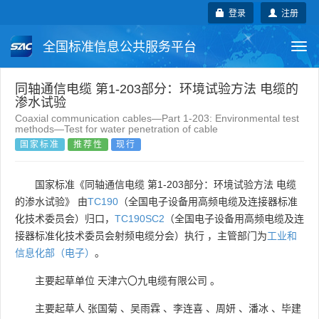
登录
注册
全国标准信息公共服务平台
Togg
navi
国家标准
行业标准
地方标准
同轴通信电缆 第1-203部分：环境试验方法 电缆的
渗水试验
Coaxial communication cables—Part 1-203: Environmental test
团体标准
企业标准
国际标准
methods—Test for water penetration of cable
国家标准
推荐性
现行
国外标准
技术委员会
国家标准《同轴通信电缆 第1-203部分：环境试验方法 电缆
的渗水试验》 由
TC190
（全国电子设备用高频电缆及连接器标准
化技术委员会）归口，
TC190SC2
（全国电子设备用高频电缆及连
接器标准化技术委员会射频电缆分会）执行 ，主管部门为
工业和
信息化部（电子）
。
主要起草单位
天津六〇九电缆有限公司
。
主要起草人
张国菊
、
吴雨霖
、
李连喜
、
周妍
、
潘冰
、
毕建