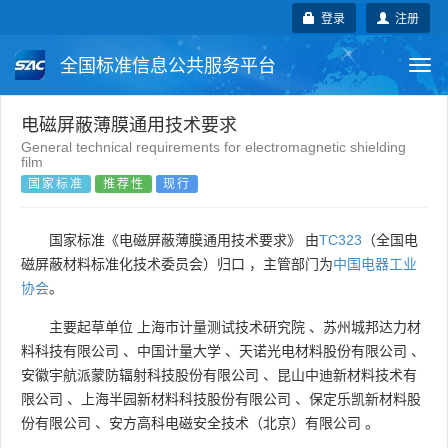
登录
注册
全国标准信息公共服务平台
Togg
navi
国家标准
行业标准
地方标准
电磁屏蔽薄膜通用技术要求
General technical requirements for electromagnetic shielding
film
团体标准
企业标准
国际标准
国家标准
推荐性
现行
国外标准
技术委员会
国家标准《电磁屏蔽薄膜通用技术要求》 由
TC323
（全国电
磁屏蔽材料标准化技术委员会）归口 ，主管部门为
中国电器工业
协会
。
主要起草单位
上海市计量测试技术研究院
、
苏州城邦达力材
料科技有限公司
、
中国计量大学
、
天诺光电材料股份有限公司
、
安徽宇航派蒙防辐射科技股份有限公司
、
昆山中迪新材料技术有
限公司
、
上海半园新材料科技股份有限公司
、
保定乐凯新材料股
份有限公司
、
安方高科电磁安全技术（北京）有限公司
。