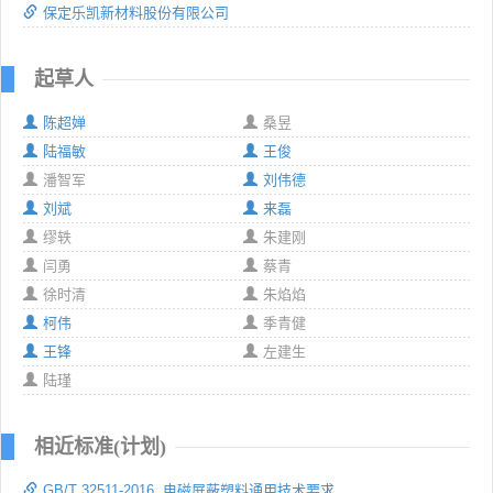
保定乐凯新材料股份有限公司
起草人
陈超婵
桑昱
陆福敏
王俊
潘智军
刘伟德
刘斌
来磊
缪轶
朱建刚
闫勇
蔡青
徐时清
朱焰焰
柯伟
季青健
王锋
左建生
陆瑾
相近标准(计划)
GB/T 32511-2016 电磁屏蔽塑料通用技术要求