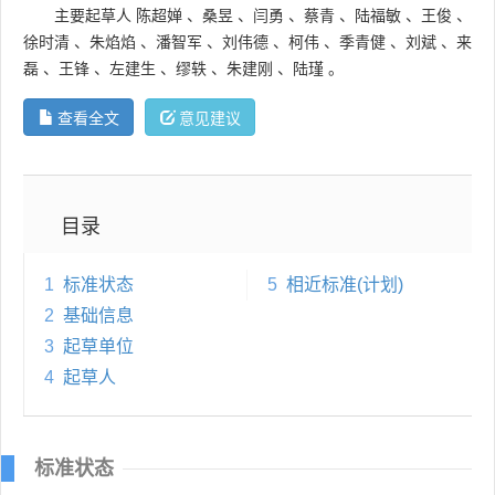
主要起草人
陈超婵
、
桑昱
、
闫勇
、
蔡青
、
陆福敏
、
王俊
、
徐时清
、
朱焰焰
、
潘智军
、
刘伟德
、
柯伟
、
季青健
、
刘斌
、
来
磊
、
王锋
、
左建生
、
缪轶
、
朱建刚
、
陆瑾
。
查看全文
意见建议
目录
1
标准状态
5
相近标准(计划)
2
基础信息
3
起草单位
4
起草人
标准状态