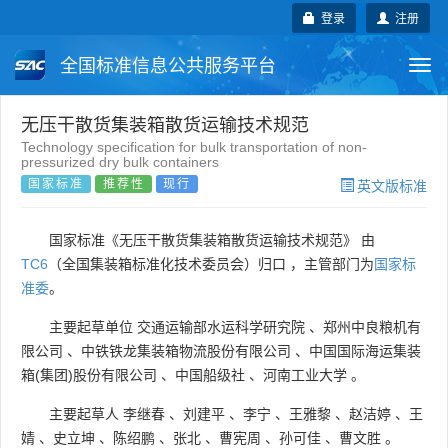
登录
注册
全国标准信息公共服务平台
Togg
navi
国家标准
行业标准
地方标准
无压干散货集装箱散货运输技术规范
Technology specification for bulk transportation of non-
pressurized dry bulk containers
团体标准
企业标准
国际标准
国家标准
推荐性
现行
英文版标准
国外标准
技术委员会
国家标准《无压干散货集装箱散货运输技术规范》 由
TC6
（全国集装箱标准化技术委员会）归口 ，主管部门为
国家标
准委
。
主要起草单位
交通运输部水运科学研究院
、
郑州中良粮机有
限公司
、
中铁铁龙集装箱物流股份有限公司
、
中国国际海运集装
箱(集团)股份有限公司
、
中国船级社
、
河南工业大学
。
主要起草人
李继春
、
刘建平
、
李宁
、
王雅黎
、
赵洁婷
、
王
婧
、
史立坤
、
陈绍鹏
、
张北
、
曹宪周
、
孙可佳
、
曹文胜
。