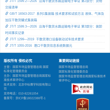
JT/T 1599.2—2026 沿海干散货水路运输电子单证 第2部分：货物
交接清单
GB/T 16563-2017 系列1集装箱 技术要求和试验方法 液体、气体及
加压干散货罐式集装箱
JT/T 1599.3—2026 沿海干散货水路运输电子单证 第3部分：装卸
时间事实记录
JT/T 1299—2019 干散货港口设备联动试车技术要求
JT/T 1055-2016 港口干散货信息系统数据元
版权所有 侵权必究
重要网站链接
主管：国家市场监督管理总局 国家
国家市场监督管理总局
标准化管理委员会
国家标准化管理委员会
主办：国家市场监督管理总局国家标
国家市场监督管理总局国家标准技术
准技术审评中心
审评中心
技术支持：北京中标赛宇科技有限公
司
支持电话：010-82261054
备案号：
京ICP备18022388号-1