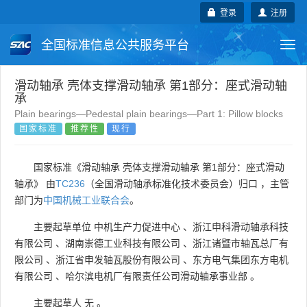
登录
注册
全国标准信息公共服务平台
Togg
navi
国家标准
行业标准
地方标准
滑动轴承 壳体支撑滑动轴承 第1部分：座式滑动轴
承
Plain bearings—Pedestal plain bearings—Part 1: Pillow blocks
团体标准
企业标准
国际标准
国家标准
推荐性
现行
国外标准
技术委员会
国家标准《滑动轴承 壳体支撑滑动轴承 第1部分：座式滑动
轴承》 由
TC236
（全国滑动轴承标准化技术委员会）归口 ，主管
部门为
中国机械工业联合会
。
主要起草单位
中机生产力促进中心
、
浙江申科滑动轴承科技
有限公司
、
湖南崇德工业科技有限公司
、
浙江诸暨市轴瓦总厂有
限公司
、
浙江省申发轴瓦股份有限公司
、
东方电气集团东方电机
有限公司
、
哈尔滨电机厂有限责任公司滑动轴承事业部
。
主要起草人
无
。