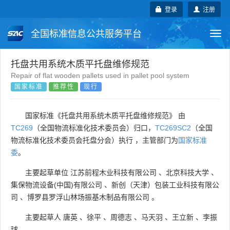
登录
注册
全国标准信息公共服务平台
Togg
navi
国家标准
行业标准
地方标准
托盘共用系统木质平托盘维修规范
Repair of flat wooden pallets used in pallet pool system
国家标准
推荐性
现行
团体标准
企业标准
国际标准
国外标准
技术委员会
国家标准《托盘共用系统木质平托盘维修规范》 由
TC269
（全国物流标准化技术委员会）归口，
TC269SC2
（全国
物流标准化技术委员会托盘分会）执行 ，主管部门为
国家标准
委
。
主要起草单位
江苏前程木业科技有限公司
、
北京科技大学
、
集保物流设备(中国)有限公司
、
新创（天津）包装工业科技有限公
司
、
博罗县罗浮山林场振基木制品有限公司
。
主要起草人
唐英
、
徐平
、
周德志
、
马天羽
、
王立新
、
李振
球
。