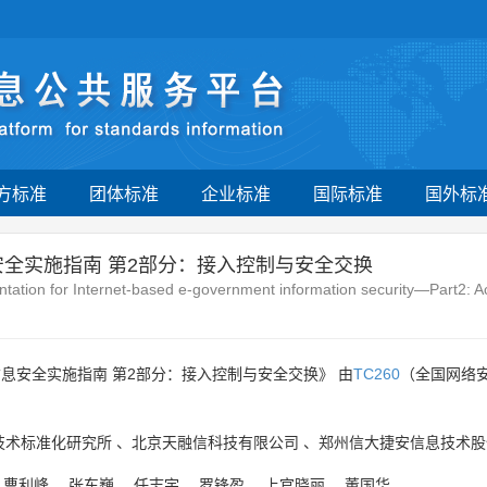
方标准
团体标准
企业标准
国际标准
国外标
安全实施指南 第2部分：接入控制与安全交换
tation for Internet-based e-government information security—Part2: 
息安全实施指南 第2部分：接入控制与安全交换》 由
TC260
（全国网络
技术标准化研究所
、
北京天融信科技有限公司
、
郑州信大捷安信息技术股
、
曹利峰
、
张东巍
、
任志宇
、
罗锋盈
、
上官晓丽
、
董国华
。