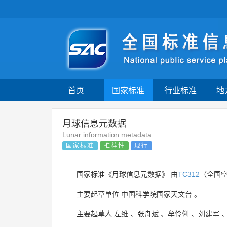
首页
国家标准
行业标准
地
月球信息元数据
Lunar information metadata
国家标准
推荐性
现行
国家标准《月球信息元数据》 由
TC312
（全国
主要起草单位
中国科学院国家天文台
。
主要起草人
左维
、
张舟斌
、
牟伶俐
、
刘建军