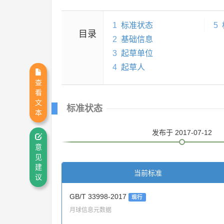
1
标准状态
5
目录
2
基础信息
3
起草单位
4
起草人
查
看
文
标准状态
本
发布
于 2017-07-12
意
见
建
当前标准
议
GB/T 33998-2017
现行
月球信息元数据