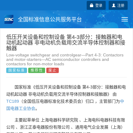
登录
注册
全国标准信息公共服务平台
Togg
navi
国家标准
行业标准
地方标准
低压开关设备和控制设备 第4-3部分：接触器和电
动机起动器 非电动机负载用交流半导体控制器和接
触器
团体标准
企业标准
国际标准
Low-voltage switchgear and controlgear—Part 4-3: Contactors
and motor-starters—AC semiconductor controllers and
contactors for non-motor loads
国外标准
技术委员会
国家标准
推荐性
废止
国家标准《低压开关设备和控制设备 第4-3部分：接触器和电
动机起动器 非电动机负载用交流半导体控制器和接触器》 由
TC189
（全国低压电器标准化技术委员会）归口 ，主管部门为
中
国电器工业协会
。
主要起草单位
上海电器科学研究院
、
上海电科电器科技有限
公司
、
浙江正泰电器股份有限公司
、
通用电气企业发展（上海）