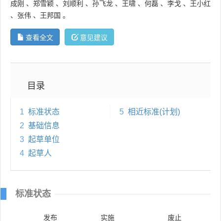
成刚
、
郑雪颖
、
刘顺利
、
孙飞龙
、
王啸
、
何磊
、
李戈
、
王小红
、
张伟
、
王邦国
。
查看全文
意见建议
目录
1
标准状态
5
相近标准(计划)
2
基础信息
3
起草单位
4
起草人
标准状态
发布
实施
废止