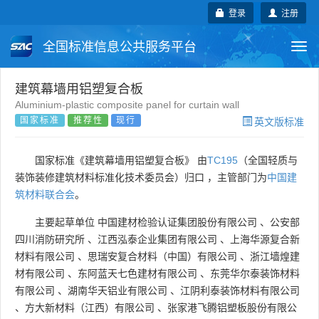
登录
注册
全国标准信息公共服务平台
Togg
navi
国家标准
行业标准
地方标准
建筑幕墙用铝塑复合板
Aluminium-plastic composite panel for curtain wall
国家标准
推荐性
现行
英文版标准
团体标准
企业标准
国际标准
国外标准
技术委员会
国家标准《建筑幕墙用铝塑复合板》 由
TC195
（全国轻质与
装饰装修建筑材料标准化技术委员会）归口 ，主管部门为
中国建
筑材料联合会
。
主要起草单位
中国建材检验认证集团股份有限公司
、
公安部
四川消防研究所
、
江西泓泰企业集团有限公司
、
上海华源复合新
材料有限公司
、
思瑞安复合材料（中国）有限公司
、
浙江墙煌建
材有限公司
、
东阿蓝天七色建材有限公司
、
东莞华尔泰装饰材料
有限公司
、
湖南华天铝业有限公司
、
江阴利泰装饰材料有限公司
、
方大新材料（江西）有限公司
、
张家港飞腾铝塑板股份有限公