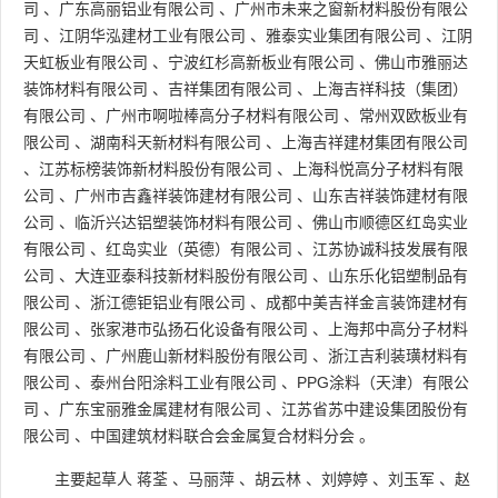
司
、
广东高丽铝业有限公司
、
广州市未来之窗新材料股份有限公
司
、
江阴华泓建材工业有限公司
、
雅泰实业集团有限公司
、
江阴
天虹板业有限公司
、
宁波红杉高新板业有限公司
、
佛山市雅丽达
装饰材料有限公司
、
吉祥集团有限公司
、
上海吉祥科技（集团）
有限公司
、
广州市啊啦棒高分子材料有限公司
、
常州双欧板业有
限公司
、
湖南科天新材料有限公司
、
上海吉祥建材集团有限公司
、
江苏标榜装饰新材料股份有限公司
、
上海科悦高分子材料有限
公司
、
广州市吉鑫祥装饰建材有限公司
、
山东吉祥装饰建材有限
公司
、
临沂兴达铝塑装饰材料有限公司
、
佛山市顺德区红岛实业
有限公司
、
红岛实业（英德）有限公司
、
江苏协诚科技发展有限
公司
、
大连亚泰科技新材料股份有限公司
、
山东乐化铝塑制品有
限公司
、
浙江德钜铝业有限公司
、
成都中美吉祥金言装饰建材有
限公司
、
张家港市弘扬石化设备有限公司
、
上海邦中高分子材料
有限公司
、
广州鹿山新材料股份有限公司
、
浙江吉利装璜材料有
限公司
、
泰州台阳涂料工业有限公司
、
PPG涂料（天津）有限公
司
、
广东宝丽雅金属建材有限公司
、
江苏省苏中建设集团股份有
限公司
、
中国建筑材料联合会金属复合材料分会
。
主要起草人
蒋荃
、
马丽萍
、
胡云林
、
刘婷婷
、
刘玉军
、
赵