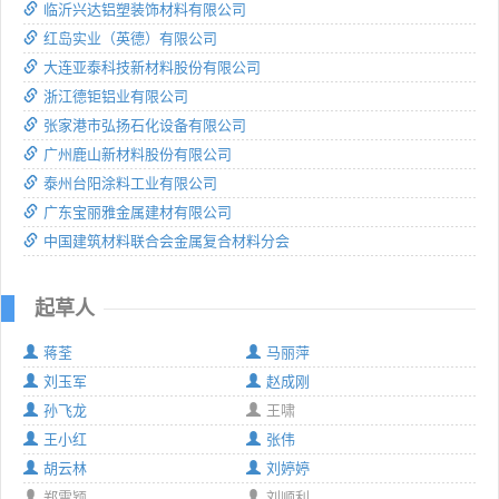
临沂兴达铝塑装饰材料有限公司
红岛实业（英德）有限公司
大连亚泰科技新材料股份有限公司
浙江德钜铝业有限公司
张家港市弘扬石化设备有限公司
广州鹿山新材料股份有限公司
泰州台阳涂料工业有限公司
广东宝丽雅金属建材有限公司
中国建筑材料联合会金属复合材料分会
起草人
蒋荃
马丽萍
刘玉军
赵成刚
孙飞龙
王啸
王小红
张伟
胡云林
刘婷婷
郑雪颖
刘顺利