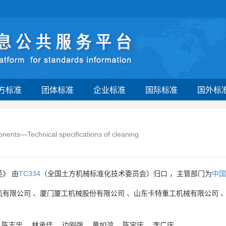
方标准
团体标准
企业标准
国际标准
国外标
nts—Technical specifications of cleaning
》 由
TC334
（全国土方机械标准化技术委员会）归口 ，主管部门为
中国
机有限公司
、
厦门厦工机械股份有限公司
、
山东卡特重工机械有限公司
、
陈志忠
、
林承佳
、
边刚强
、
黄如鸿
、
陈宝庆
、
李广庆
。