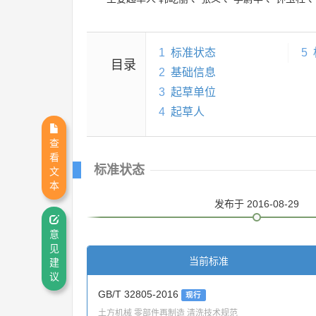
1
标准状态
5
目录
2
基础信息
3
起草单位
4
起草人
查
看
标准状态
文
本
发布
于 2016-08-29
意
见
当前标准
建
议
GB/T 32805-2016
现行
土方机械 零部件再制造 清洗技术规范