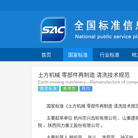
首页
国家标准
行业标准
地
土方机械 零部件再制造 清洗技术规范
Earth-moving machinery—Remanufacture of compone
国家标准
推荐性
现行
国家标准《土方机械 零部件再制造 清洗技术规范
主要起草单位
杭州宗兴齿轮有限公司
、
山重建
院
、
陕西同力重工股份有限公司
。
主要起草人
韩屹丽
、
张义
、
李蔚苹
、
钟玉柱