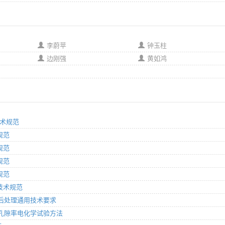
李蔚苹
钟玉柱
边刚强
黄如鸿
技术规范
规范
规范
规范
规范
收技术规范
涂层后处理通用技术要求
涂层孔隙率电化学试验方法