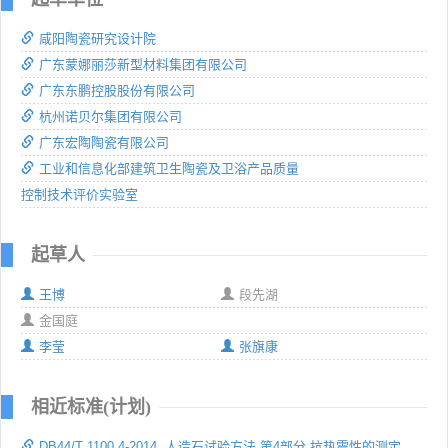
咸阳陶瓷研究设计院
广东蒙娜丽莎新型材料集团有限公司
广东东鹏控股股份有限公司
杭州诺贝尔集团有限公司
广东宏陶陶瓷有限公司
工业和信息化部建筑卫生陶瓷及卫浴产品质量
控制技术评价实验室
起草人
王博
段先湖
金国庭
李莹
张旗康
相近标准(计划)
DB44/T 1100.4-2014 人造石试验方法 第4部分 抗热震性的测定