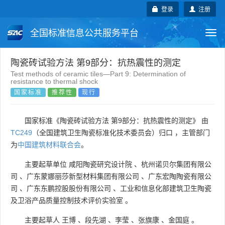
登录
注册
全国标准信息公共服务平台
Togg
navi
国家标准
行业标准
地方标准
陶瓷砖试验方法 第9部分：抗热震性的测定
Test methods of ceramic tiles—Part 9: Determination of
resistance to thermal shock
团体标准
企业标准
国际标准
国家标准
推荐性
现行
国外标准
技术委员会
国家标准《陶瓷砖试验方法 第9部分：抗热震性的测定》 由
TC249
（全国建筑卫生陶瓷标准化技术委员会）归口 ，主管部门
为
中国建筑材料联合会
。
主要起草单位
咸阳陶瓷研究设计院
、
杭州诺贝尔集团有限公
司
、
广东蒙娜丽莎新型材料集团有限公司
、
广东宏陶陶瓷有限公
司
、
广东东鹏控股股份有限公司
、
工业和信息化部建筑卫生陶瓷
及卫浴产品质量控制技术评价实验室
。
主要起草人
王博
、
段先湖
、
李莹
、
张旗康
、
金国庭
。