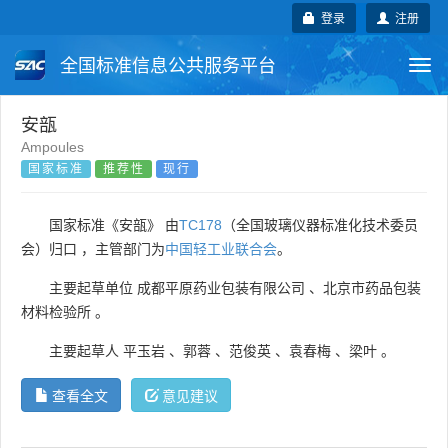
登录
注册
全国标准信息公共服务平台
Togg
navi
国家标准
行业标准
地方标准
安瓿
Ampoules
国家标准
推荐性
现行
团体标准
企业标准
国际标准
国外标准
技术委员会
国家标准《安瓿》 由
TC178
（全国玻璃仪器标准化技术委员
会）归口 ，主管部门为
中国轻工业联合会
。
主要起草单位
成都平原药业包装有限公司
、
北京市药品包装
材料检验所
。
主要起草人
平玉岩
、
郭蓉
、
范俊英
、
袁春梅
、
梁叶
。
查看全文
意见建议