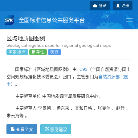
登录
注册
全国标准信息公共服务平台
Togg
navi
国家标准
行业标准
地方标准
区域地质图图例
Geological legends used for regional geological maps
国家标准
推荐性
现行
团体标准
企业标准
国际标准
国外标准
技术委员会
国家标准《区域地质图图例》 由
TC93
（全国自然资源与国土
空间规划标准化技术委员会）归口 ，主管部门为
自然资源部（国
土）
。
主要起草单位
中国地质调查局发展研究中心
。
主要起草人
李景朝
、
杨东来
、
其和日格
、
张克信
、
赵佳
、
朱云海等
。
查看全文
意见建议