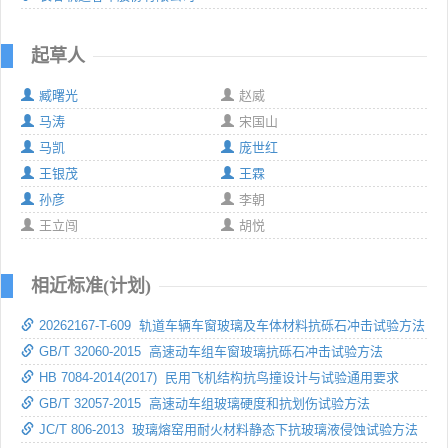
起草人
臧曙光
赵威
马涛
宋国山
马凯
庞世红
王银茂
王霖
孙彦
李朝
王立闯
胡悦
相近标准(计划)
20262167-T-609 轨道车辆车窗玻璃及车体材料抗砾石冲击试验方法
GB/T 32060-2015 高速动车组车窗玻璃抗砾石冲击试验方法
HB 7084-2014(2017) 民用飞机结构抗鸟撞设计与试验通用要求
GB/T 32057-2015 高速动车组玻璃硬度和抗划伤试验方法
JC/T 806-2013 玻璃熔窑用耐火材料静态下抗玻璃液侵蚀试验方法