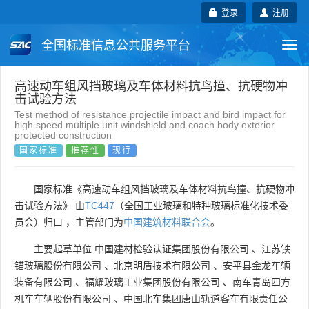
登录
注册
全国标准信息公共服务平台
Togg
navi
国家标准
行业标准
地方标准
高速动车组风挡玻璃及车体材料抗鸟撞、抗硬物冲
击试验方法
Test method of resistance projectile impact and bird impact for
团体标准
企业标准
国际标准
high speed multiple unit windshield and coach body exterior
protected construction
国家标准
推荐性
现行
国外标准
技术委员会
国家标准《高速动车组风挡玻璃及车体材料抗鸟撞、抗硬物冲
击试验方法》 由
TC447
（全国工业玻璃和特种玻璃标准化技术委
员会）归口 ，主管部门为
中国建筑材料联合会
。
主要起草单位
中国建材检验认证集团股份有限公司
、
江苏铁
锚玻璃股份有限公司
、
北京明盾技术有限公司
、
安平县金龙车辆
装备有限公司
、
福耀玻璃工业集团股份有限公司
、
南车青岛四方
机车车辆股份有限公司
、
中国北车集团唐山轨道客车有限责任公