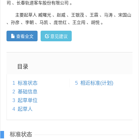
司
、
长春轨道客车股份有限公司
。
主要起草人
臧曙光
、
赵威
、
王银茂
、
王霖
、
马涛
、
宋国山
、
孙彦
、
李朝
、
马凯
、
庞世红
、
王立闯
、
胡悦
。
查看全文
意见建议
目录
1
标准状态
5
相近标准(计划)
2
基础信息
3
起草单位
4
起草人
标准状态