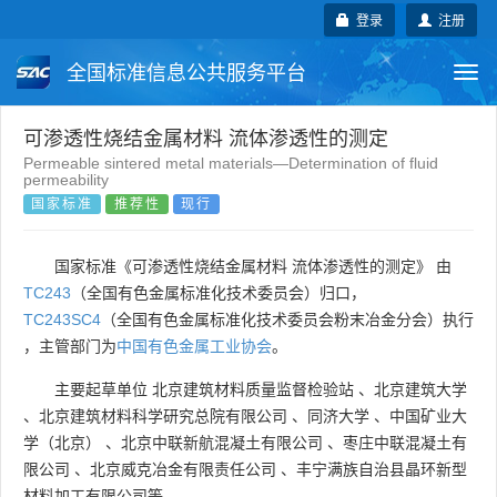
登录
注册
全国标准信息公共服务平台
Togg
navi
国家标准
行业标准
地方标准
可渗透性烧结金属材料 流体渗透性的测定
Permeable sintered metal materials―Determination of fluid
permeability
团体标准
企业标准
国际标准
国家标准
推荐性
现行
国外标准
技术委员会
国家标准《可渗透性烧结金属材料 流体渗透性的测定》 由
TC243
（全国有色金属标准化技术委员会）归口，
TC243SC4
（全国有色金属标准化技术委员会粉末冶金分会）执行
，主管部门为
中国有色金属工业协会
。
主要起草单位
北京建筑材料质量监督检验站
、
北京建筑大学
、
北京建筑材料科学研究总院有限公司
、
同济大学
、
中国矿业大
学（北京）
、
北京中联新航混凝土有限公司
、
枣庄中联混凝土有
限公司
、
北京威克冶金有限责任公司
、
丰宁满族自治县晶环新型
材料加工有限公司等
。