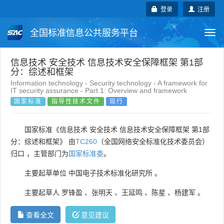
登录
注册
全国标准信息公共服务平台
Togg
navi
国家标准
行业标准
地方标准
信息技术 安全技术 信息技术安全保障框架 第1部
分：综述和框架
Information technology - Security technology - A framework for
团体标准
企业标准
国际标准
IT security assurance - Part 1: Overview and framework
国家标准
指导性技术文件
现行
国外标准
技术委员会
国家标准《信息技术 安全技术 信息技术安全保障框架 第1部
分：综述和框架》 由
TC260
（全国网络安全标准化技术委员会）
归口 ，主管部门为
国家标准委
。
主要起草单位
中国电子技术标准化研究所
。
主要起草人
罗锋盈
、
张明天
、
王延鸣
、
陈星
、
杨建军
。
查看全文
意见建议