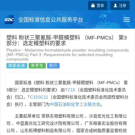
登录
注册
全国标准信息公共服务平台
Togg
navi
国家标准
行业标准
地方标准
塑料 粉状三聚氰胺-甲醛模塑料 （MF-PMCs） 第3
部分：选定模塑料的要求
Plastics - Melamine-formaldehyde powder moulding compounds
团体标准
企业标准
国际标准
(MF-PMCs) Part 3: Requirements for selected moulding
compounds
国家标准
推荐性
现行
国外标准
技术委员会
国家标准《塑料 粉状三聚氰胺-甲醛模塑料 （MF-PMCs） 第
3部分：选定模塑料的要求》 由
TC15
（全国塑料标准化技术委员
会）归口，
TC15SC11
（全国塑料标准化技术委员会热固性塑料分
会）执行 ，主管部门为
中国石油和化学工业联合会
。
主要起草单位
常熟东南塑料有限公司
、
沙县宏光化工有限公
司
、
中蓝晨光化工研究设计院有限公司
、
广东榕泰实业股份有限
公司
、
山东拓博塑料制品有限公司
、
国家合成树脂质量监督检验