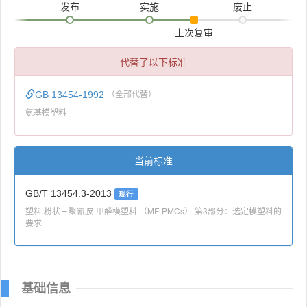
发布
实施
废止
上次复审
代替了以下标准
GB 13454-1992
（全部代替）
氨基模塑料
当前标准
GB/T 13454.3-2013
现行
塑料 粉状三聚氰胺-甲醛模塑料 （MF-PMCs） 第3部分：选定模塑料的
要求
基础信息