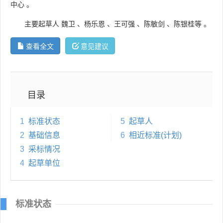
中心
。
主要起草人
魏卫
、
杨乐恩
、
王可强
、
陈敏剑
、
陈银桂等
。
查看全文
意见建议
目录
1
标准状态
5
起草人
2
基础信息
6
相近标准(计划)
3
采标情况
4
起草单位
标准状态