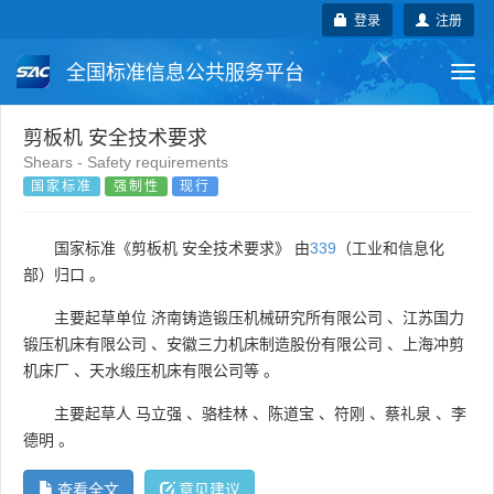
登录
注册
全国标准信息公共服务平台
Togg
navi
国家标准
行业标准
地方标准
剪板机 安全技术要求
Shears - Safety requirements
国家标准
强制性
现行
团体标准
企业标准
国际标准
国外标准
技术委员会
国家标准《剪板机 安全技术要求》 由
339
（工业和信息化
部）归口 。
主要起草单位
济南铸造锻压机械研究所有限公司
、
江苏国力
锻压机床有限公司
、
安徽三力机床制造股份有限公司
、
上海冲剪
机床厂
、
天水缎压机床有限公司等
。
主要起草人
马立强
、
骆桂林
、
陈道宝
、
符刚
、
蔡礼泉
、
李
德明
。
查看全文
意见建议