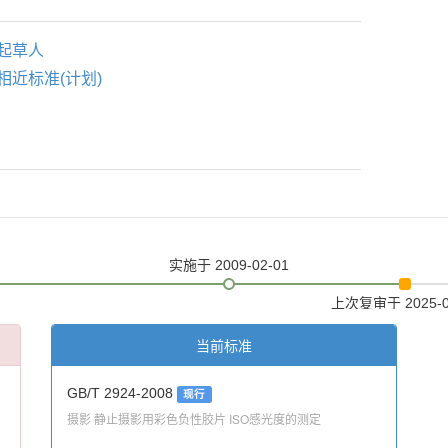
起草人
相近标准(计划)
实施
于 2009-02-01
上次复审
于 2025-
当前标准
GB/T 2924-2008
现行
摄影 静止摄影用彩色负性胶片 ISO感光度的测定