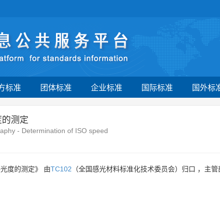
方标准
团体标准
企业标准
国际标准
国外标
度的测定
graphy - Determination of ISO speed
感光度的测定》 由
TC102
（全国感光材料标准化技术委员会）归口 ，主管