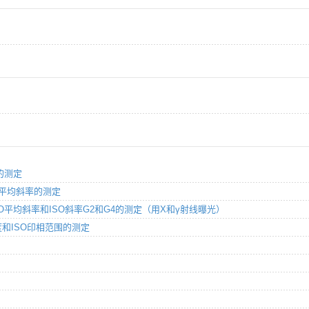
度的测定
SO平均斜率的测定
度，ISO平均斜率和ISO斜率G2和G4的测定（用X和γ射线曝光）
感光度和ISO印相范围的测定