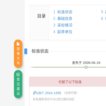
1
标准状态
5
目录
2
基础信息
6
3
采标情况
4
起草单位
查
标准状态
看
文
发布
于 2008-06-18
本
意
代替了以下标准
见
建
GB/T 2924-1995
（全部代替）
议
彩色摄影用负片ISO感光度的测定