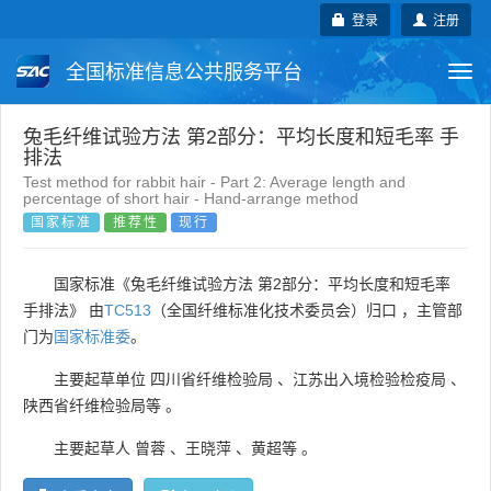
登录
注册
全国标准信息公共服务平台
Togg
navi
国家标准
行业标准
地方标准
兔毛纤维试验方法 第2部分：平均长度和短毛率 手
排法
Test method for rabbit hair - Part 2: Average length and
团体标准
企业标准
国际标准
percentage of short hair - Hand-arrange method
国家标准
推荐性
现行
国外标准
技术委员会
国家标准《兔毛纤维试验方法 第2部分：平均长度和短毛率
手排法》 由
TC513
（全国纤维标准化技术委员会）归口 ，主管部
门为
国家标准委
。
主要起草单位
四川省纤维检验局
、
江苏出入境检验检疫局
、
陕西省纤维检验局等
。
主要起草人
曾蓉
、
王晓萍
、
黄超等
。