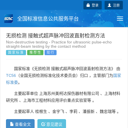
登录
注册
全国标准信息公共服务平台
Togg
navi
国家标准
行业标准
地方标准
无损检测 接触式超声脉冲回波直射检测方法
Non-destructive testing - Practice for ultrasonic pulse-echo
straight-beam testing by the contact method
团体标准
企业标准
国际标准
国家标准
推荐性
现行
国外标准
技术委员会
国家标准《无损检测 接触式超声脉冲回波直射检测方法》 由
TC56
（全国无损检测标准化技术委员会）归口 ，主管部门为
国家
标准委
。
主要起草单位
上海苏州美柯达探伤器材有限公司
、
上海材料
研究所
、
上海市工程材料应用评价重点实验室等
。
主要起草人
桂根生
、
金宇飞
、
李莉
、
潘振新
、
魏忠瑞等
。
查看全文
意见建议