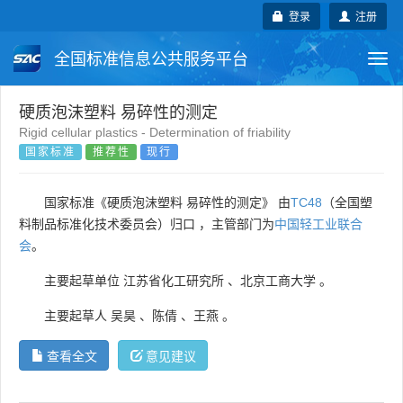
登录
注册
全国标准信息公共服务平台
Togg
navi
国家标准
行业标准
地方标准
硬质泡沫塑料 易碎性的测定
Rigid cellular plastics - Determination of friability
国家标准
推荐性
现行
团体标准
企业标准
国际标准
国外标准
技术委员会
国家标准《硬质泡沫塑料 易碎性的测定》 由
TC48
（全国塑
料制品标准化技术委员会）归口 ，主管部门为
中国轻工业联合
会
。
主要起草单位
江苏省化工研究所
、
北京工商大学
。
主要起草人
吴昊
、
陈倩
、
王燕
。
查看全文
意见建议