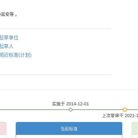
孙延安等
。
起草单位
起草人
相近标准(计划)
实施
于 2014-12-01
上次复审
于 2021-
当前标准