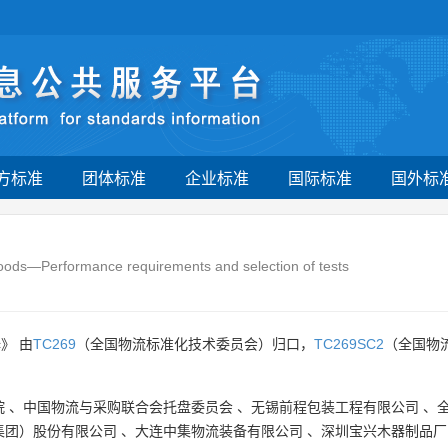
方标准
团体标准
企业标准
国际标准
国外标
f goods―Performance requirements and selection of tests
》 由
TC269
（全国物流标准化技术委员会）归口，
TC269SC2
（全国物
院
、
中国物流与采购联合会托盘委员会
、
无锡前程包装工程有限公司
、
集团）股份有限公司
、
大连中集物流装备有限公司
、
深圳宝兴木器制品厂