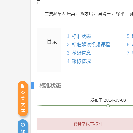
司
。
主要起草人
唐英
、
熊才启
、
吴清一
、
徐平
、
1
标准状态
5
目录
2
标准解读视频课程
6
3
基础信息
7
4
采标情况
标准状态
查
看
发布
于 2014-09-03
文
本
代替了以下标准
标