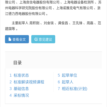
限公司
、
上海良信电器股份有限公司
、
上海电器设备检测所
、
苏
州电器科学研究院股份有限公司
、
上海诺雅克电气有限公司
、
浙
江德力西电器股份有限公司
。
主要起草人
周积刚
、
刘金琰
、
龚俊昌
、
王先锋
、
周磊
、
范
建国等
。
查看全文
意见建议
目录
1
标准状态
5
起草单位
2
标准解读视频课程
6
起草人
3
基础信息
7
相近标准(计划)
4
采标情况