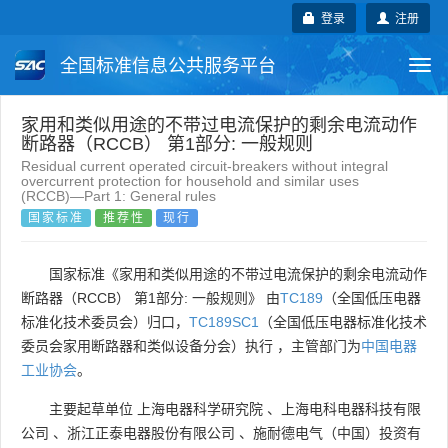
登录
注册
全国标准信息公共服务平台
Togg
navi
国家标准
行业标准
地方标准
家用和类似用途的不带过电流保护的剩余电流动作
断路器（RCCB） 第1部分: 一般规则
Residual current operated circuit-breakers without integral
团体标准
企业标准
国际标准
overcurrent protection for household and similar uses
(RCCB)―Part 1: General rules
国家标准
推荐性
现行
国外标准
技术委员会
国家标准《家用和类似用途的不带过电流保护的剩余电流动作
断路器（RCCB） 第1部分: 一般规则》 由
TC189
（全国低压电器
标准化技术委员会）归口，
TC189SC1
（全国低压电器标准化技术
委员会家用断路器和类似设备分会）执行 ，主管部门为
中国电器
工业协会
。
主要起草单位
上海电器科学研究院
、
上海电科电器科技有限
公司
、
浙江正泰电器股份有限公司
、
施耐德电气（中国）投资有