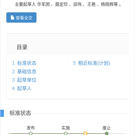
主要起草人
华军团
、
聂定珍
、
邱伟
、
王艳
、
杨晓辉等
。
查看全文
目录
1
标准状态
5
相近标准(计划)
2
基础信息
3
起草单位
4
起草人
标准状态
发布
实施
废止