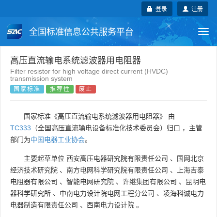
登录
注册
全国标准信息公共服务平台
Togg
navi
国家标准
行业标准
地方标准
高压直流输电系统滤波器用电阻器
Filter resistor for high voltage direct current (HVDC)
transmission system
团体标准
企业标准
国际标准
国家标准
推荐性
废止
国外标准
技术委员会
国家标准《高压直流输电系统滤波器用电阻器》 由
TC333
（全国高压直流输电设备标准化技术委员会）归口 ，主管
部门为
中国电器工业协会
。
主要起草单位
西安高压电器研究院有限责任公司
、
国网北京
经济技术研究院
、
南方电网科学研究院有限责任公司
、
上海吉泰
电阻器有限公司
、
智能电网研究院
、
许继集团有限公司
、
昆明电
器科学研究所
、
中南电力设计院电网工程分公司
、
凌海科诚电力
电器制造有限责任公司
、
西南电力设计院
。