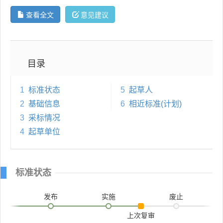
查看全文
意见建议
目录
1
标准状态
5
起草人
2
基础信息
6
相近标准(计划)
3
采标情况
4
起草单位
标准状态
发布
实施
废止
上次复审