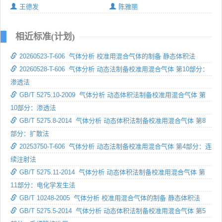
王德发
陈雅丽
相近标准(计划)
20260523-T-606 气体分析 校准用混合气体的制备 静态体积法
20260528-T-606 气体分析 动态法制备校准用混合气体 第10部分：
渗透法
GB/T 5275.10-2009 气体分析 动态体积法制备校准用混合气体 第
10部分：渗透法
GB/T 5275.8-2014 气体分析 动态体积法制备校准用混合气体 第8
部分：扩散法
20253750-T-606 气体分析 动态法制备校准用混合气体 第4部分：连
续注射法
GB/T 5275.11-2014 气体分析 动态体积法制备校准用混合气体 第
11部分：电化学发生法
GB/T 10248-2005 气体分析 校准用混合气体的制备 静态体积法
GB/T 5275.5-2014 气体分析 动态体积法制备校准用混合气体 第5