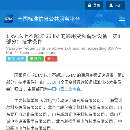
登录
注册
全国标准信息公共服务平台
Togg
navi
国家标准
行业标准
地方标准
1 kV 以上不超过 35 kV 的通用变频调速设备 第1
部分：技术条件
Variable-frequency drive above 1kV and not exceeding 35kV—
团体标准
企业标准
国际标准
Part 1: Technical conditions
国家标准
推荐性
废止
国外标准
技术委员会
国家标准《1 kV 以上不超过 35 kV 的通用变频调速设备 第1
部分：技术条件》 由
TC518
（全国变频调速设备标准化技术委员
会）归口 ，主管部门为
中国电器工业协会
。
主要起草单位
天津电气传动设计研究所有限公司
、
上海雷诺
尔科技股份有限公司
、
北京合康亿盛变频科技股份有限公司
、
山
东泰开自动化有限公司
、
山东新风光电子科技有限公司
、
唐山开
诚电控设备集团有限公司
、
北京利德华福电气技术有限公司
、
中
冶塞迪电气技术有限公司
。