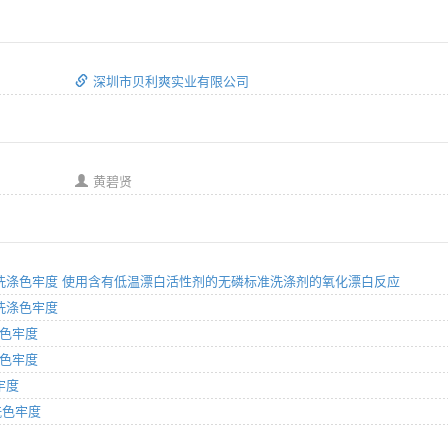
深圳市贝利爽实业有限公司
黄碧贤
家庭和商业洗涤色牢度 使用含有低温漂白活性剂的无磷标准洗涤剂的氧化漂白反应
业洗涤色牢度
白色牢度
白色牢度
牢度
甲酰色牢度