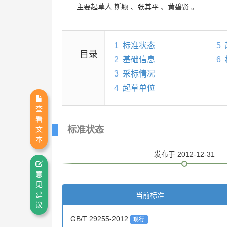
主要起草人
斯颖
、
张其平
、
黄碧贤
。
1
标准状态
5
目录
2
基础信息
6
3
采标情况
4
起草单位
查
看
标准状态
文
本
发布
于 2012-12-31
意
见
当前标准
建
议
GB/T 29255-2012
现行