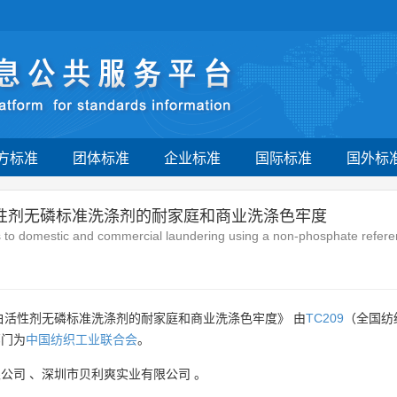
方标准
团体标准
企业标准
国际标准
国外标
活性剂无磷标准洗涤剂的耐家庭和商业洗涤色牢度
ness to domestic and commercial laundering using a non-phosphate refer
白活性剂无磷标准洗涤剂的耐家庭和商业洗涤色牢度》 由
TC209
（全国纺
部门为
中国纺织工业联合会
。
限公司
、
深圳市贝利爽实业有限公司
。