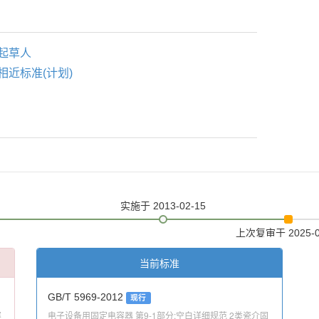
起草人
相近标准(计划)
实施
于 2013-02-15
上次复审
于 2025-
当前标准
GB/T 5969-2012
现行
容
电子设备用固定电容器 第9-1部分:空白详细规范 2类瓷介固