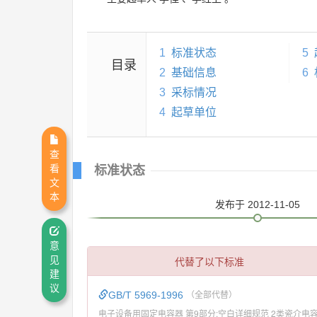
1
标准状态
5
目录
2
基础信息
6
3
采标情况
4
起草单位
查
看
标准状态
文
本
发布
于 2012-11-05
意
代替了以下标准
见
建
议
GB/T 5969-1996
（全部代替）
电子设备用固定电容器 第9部分:空白详细规范 2类瓷介电