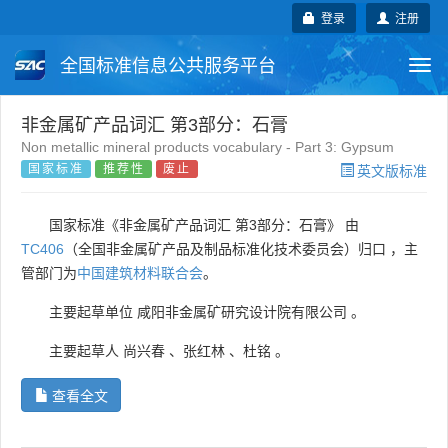
登录
注册
全国标准信息公共服务平台
Togg
navi
国家标准
行业标准
地方标准
非金属矿产品词汇 第3部分：石膏
Non metallic mineral products vocabulary - Part 3: Gypsum
国家标准
推荐性
废止
英文版标准
团体标准
企业标准
国际标准
国外标准
技术委员会
国家标准《非金属矿产品词汇 第3部分：石膏》 由
TC406
（全国非金属矿产品及制品标准化技术委员会）归口 ，主
管部门为
中国建筑材料联合会
。
主要起草单位
咸阳非金属矿研究设计院有限公司
。
主要起草人
尚兴春
、
张红林
、
杜铭
。
查看全文