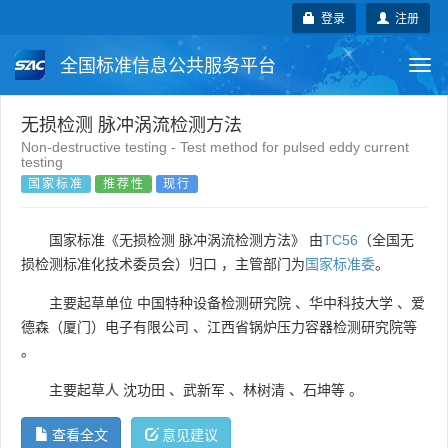
登录
注册
全国标准信息公共服务平台
Togg
navi
国家标准
行业标准
地方标准
无损检测 脉冲涡流检测方法
Non-destructive testing - Test method for pulsed eddy current
testing
团体标准
企业标准
国际标准
国家标准
推荐性
现行
国外标准
技术委员会
国家标准《无损检测 脉冲涡流检测方法》 由
TC56
（全国无
损检测标准化技术委员会）归口 ，主管部门为
国家标准委
。
主要起草单位
中国特种设备检测研究院
、
华中科技大学
、
爱
德森（厦门）电子有限公司
、
江西省锅炉压力容器检测研究院等
。
主要起草人
沈功田
、
武新军
、
林树清
、
石坤等
。
查看全文
意见建议