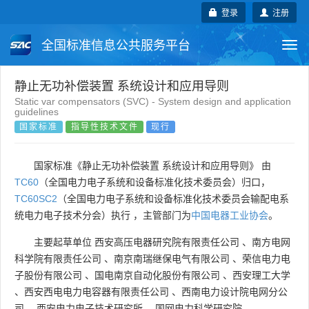
登录
注册
全国标准信息公共服务平台
Togg
navi
国家标准
行业标准
地方标准
静止无功补偿装置 系统设计和应用导则
Static var compensators (SVC) - System design and application
guidelines
团体标准
企业标准
国际标准
国家标准
指导性技术文件
现行
国外标准
技术委员会
国家标准《静止无功补偿装置 系统设计和应用导则》 由
TC60
（全国电力电子系统和设备标准化技术委员会）归口，
TC60SC2
（全国电力电子系统和设备标准化技术委员会输配电系
统电力电子技术分会）执行 ，主管部门为
中国电器工业协会
。
主要起草单位
西安高压电器研究院有限责任公司
、
南方电网
科学院有限责任公司
、
南京南瑞继保电气有限公司
、
荣信电力电
子股份有限公司
、
国电南京自动化股份有限公司
、
西安理工大学
、
西安西电电力电容器有限责任公司
、
西南电力设计院电网分公
司
、
西安电力电子技术研究所
、
国网电力科学研究院
。