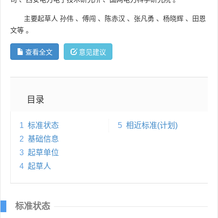
主要起草人
孙伟
、
傅闯
、
陈赤汉
、
张凡勇
、
杨晓辉
、
田恩
文等
。
查看全文
意见建议
目录
1
标准状态
5
相近标准(计划)
2
基础信息
3
起草单位
4
起草人
标准状态