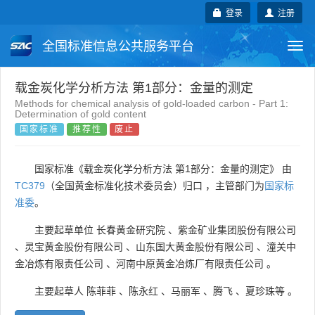
登录
注册
全国标准信息公共服务平台
Togg
navi
国家标准
行业标准
地方标准
载金炭化学分析方法 第1部分：金量的测定
Methods for chemical analysis of gold-loaded carbon - Part 1:
Determination of gold content
团体标准
企业标准
国际标准
国家标准
推荐性
废止
国外标准
技术委员会
国家标准《载金炭化学分析方法 第1部分：金量的测定》 由
TC379
（全国黄金标准化技术委员会）归口 ，主管部门为
国家标
准委
。
主要起草单位
长春黄金研究院
、
紫金矿业集团股份有限公司
、
灵宝黄金股份有限公司
、
山东国大黄金股份有限公司
、
潼关中
金冶炼有限责任公司
、
河南中原黄金冶炼厂有限责任公司
。
主要起草人
陈菲菲
、
陈永红
、
马丽军
、
腾飞
、
夏珍珠等
。