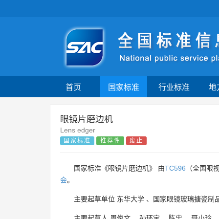
首页
国家标准
行业标准
地
眼镜片磨边机
Lens edger
国家标准
推荐性
废止
国家标准《眼镜片磨边机》 由
TC596
（全国眼
会
。
主要起草单位
东华大学
、
国家眼镜玻璃搪瓷制
主要起草人
周俊文
、
孙环宝
、
陈忠
、
聂小玲