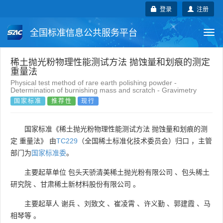
登录
注册
全国标准信息公共服务平台
Togg
navi
国家标准
行业标准
地方标准
稀土抛光粉物理性能测试方法 抛蚀量和划痕的测定
重量法
Physical test method of rare earth polishing powder -
团体标准
企业标准
国际标准
Determination of burnishing mass and scratch - Gravimetry
国家标准
推荐性
现行
国外标准
技术委员会
国家标准《稀土抛光粉物理性能测试方法 抛蚀量和划痕的测
定 重量法》 由
TC229
（全国稀土标准化技术委员会）归口 ，主管
部门为
国家标准委
。
主要起草单位
包头天骄清美稀土抛光粉有限公司
、
包头稀土
研究院
、
甘肃稀土新材料股份有限公司
。
主要起草人
谢兵
、
刘致文
、
崔凌霄
、
许义勤
、
郭建霞
、
马
相琴等
。