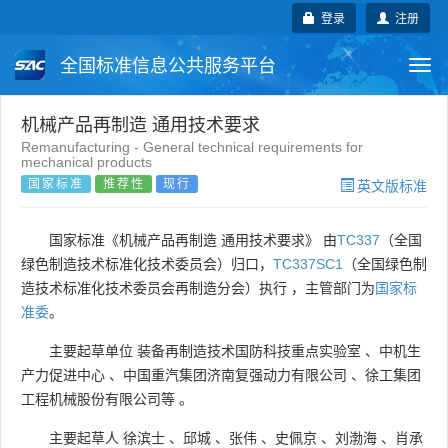
登录
注册
全国标准信息公共服务平台
Togg
navi
国家标准
行业标准
地方标准
机械产品再制造 通用技术要求
Remanufacturing - General technical requirements for
mechanical products
团体标准
企业标准
国际标准
国家标准
推荐性
现行
英文版标准
国外标准
技术委员会
国家标准《机械产品再制造 通用技术要求》 由
TC337
（全国
绿色制造技术标准化技术委员会）归口，
TC337SC1
（全国绿色制
造技术标准化技术委员会再制造分会）执行 ，主管部门为
国家标
准委
。
主要起草单位
装备再制造技术国防科技重点实验室
、
中机生
产力促进中心
、
中国重汽集团济南复强动力有限公司
、
徐工集团
工程机械股份有限公司等
。
主要起草人
徐滨士
、
邱城
、
张伟
、
史佩京
、
刘渤海
、
肖承