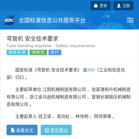
登录
注册
全国标准信息公共服务平台
Togg
navi
国家标准
行业标准
地方标准
弯管机 安全技术要求
Tube bending machine - Safety requirements
国家标准
强制性
现行
团体标准
企业标准
国际标准
国外标准
技术委员会
国家标准《弯管机 安全技术要求》 由
339
（工业和信息化
部）归口 。
主要起草单位
江阴机械制造有限公司
、
张家港和升机械制造
有限公司
、
浙江金马逊机械制造有限公司
、
首钢长钢锻压机械制
造有限公司
。
主要起草人
钱卫清
、
袁剑虹
、
林伟明
、
邢伟荣等
。
查看全文
意见建议