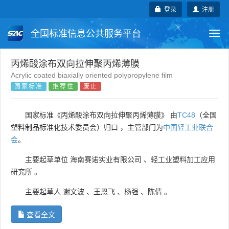
登录
注册
全国标准信息公共服务平台
Togg
navi
国家标准
行业标准
地方标准
丙烯酸涂布双向拉伸聚丙烯薄膜
Acrylic coated biaxially oriented polypropylene film
国家标准
推荐性
废止
团体标准
企业标准
国际标准
国外标准
技术委员会
国家标准《丙烯酸涂布双向拉伸聚丙烯薄膜》 由
TC48
（全国
塑料制品标准化技术委员会）归口 ，主管部门为
中国轻工业联合
会
。
主要起草单位
海南赛诺实业有限公司
、
轻工业塑料加工应用
研究所
。
主要起草人
谢文波
、
王恩飞
、
杨强
、
陈倩
。
查看全文