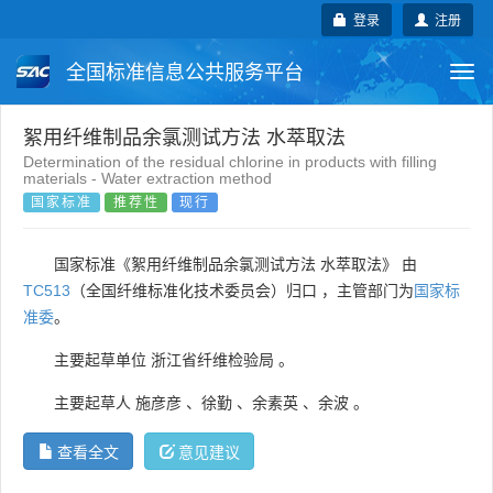
登录
注册
全国标准信息公共服务平台
Togg
navi
国家标准
行业标准
地方标准
絮用纤维制品余氯测试方法 水萃取法
Determination of the residual chlorine in products with filling
materials - Water extraction method
团体标准
企业标准
国际标准
国家标准
推荐性
现行
国外标准
技术委员会
国家标准《絮用纤维制品余氯测试方法 水萃取法》 由
TC513
（全国纤维标准化技术委员会）归口 ，主管部门为
国家标
准委
。
主要起草单位
浙江省纤维检验局
。
主要起草人
施彦彦
、
徐勤
、
余素英
、
余波
。
查看全文
意见建议