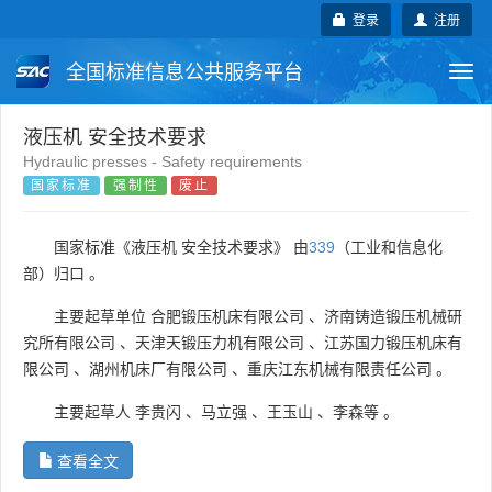
登录
注册
全国标准信息公共服务平台
Togg
navi
国家标准
行业标准
地方标准
液压机 安全技术要求
Hydraulic presses - Safety requirements
国家标准
强制性
废止
团体标准
企业标准
国际标准
国外标准
技术委员会
国家标准《液压机 安全技术要求》 由
339
（工业和信息化
部）归口 。
主要起草单位
合肥锻压机床有限公司
、
济南铸造锻压机械研
究所有限公司
、
天津天锻压力机有限公司
、
江苏国力锻压机床有
限公司
、
湖州机床厂有限公司
、
重庆江东机械有限责任公司
。
主要起草人
李贵闪
、
马立强
、
王玉山
、
李森等
。
查看全文