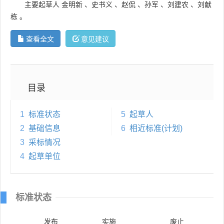
主要起草人
金明新
、
史书义
、
赵侃
、
孙军
、
刘建农
、
刘献
栋
。
查看全文
意见建议
目录
1
标准状态
5
起草人
2
基础信息
6
相近标准(计划)
3
采标情况
4
起草单位
标准状态
发布
实施
废止