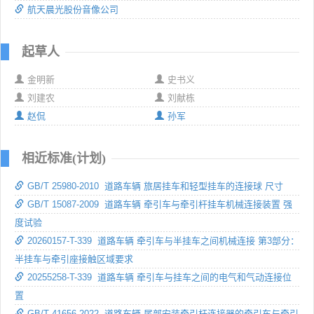
航天晨光股份音像公司
起草人
金明新
史书义
刘建农
刘献栋
赵侃
孙军
相近标准(计划)
GB/T 25980-2010 道路车辆 旅居挂车和轻型挂车的连接球 尺寸
GB/T 15087-2009 道路车辆 牵引车与牵引杆挂车机械连接装置 强
度试验
20260157-T-339 道路车辆 牵引车与半挂车之间机械连接 第3部分：
半挂车与牵引座接触区域要求
20255258-T-339 道路车辆 牵引车与挂车之间的电气和气动连接位
置
GB/T 41656-2022 道路车辆 尾部安装牵引杆连接器的牵引车与牵引