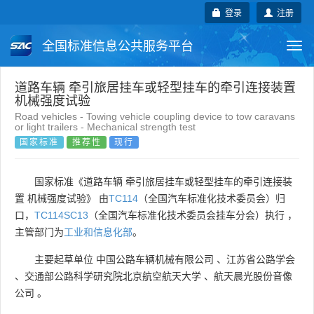
登录
注册
全国标准信息公共服务平台
Togg
navi
国家标准
行业标准
地方标准
道路车辆 牵引旅居挂车或轻型挂车的牵引连接装置
机械强度试验
Road vehicles - Towing vehicle coupling device to tow caravans
团体标准
企业标准
国际标准
or light trailers - Mechanical strength test
国家标准
推荐性
现行
国外标准
技术委员会
国家标准《道路车辆 牵引旅居挂车或轻型挂车的牵引连接装
置 机械强度试验》 由
TC114
（全国汽车标准化技术委员会）归
口，
TC114SC13
（全国汽车标准化技术委员会挂车分会）执行 ，
主管部门为
工业和信息化部
。
主要起草单位
中国公路车辆机械有限公司
、
江苏省公路学会
、
交通部公路科学研究院北京航空航天大学
、
航天晨光股份音像
公司
。