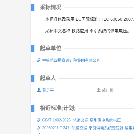
采标情况
本标准修改采用IEC国际标准：IEC 60850:200
采标中文名称:铁路应用 牵引系统的供电电压。
起草单位
中铁第四勘察设计院集团有限公司
起草人
黄足平
戚广枫
相近标准(计划)
GB/T 1402-2025 轨道交通 牵引供电系统电压
20260211-T-347 轨道交通 牵引供电系统变压器 通