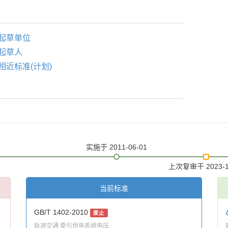
起草单位
起草人
相近标准(计划)
实施
于 2011-06-01
上次复审
于 2023-
当前标准
GB/T 1402-2010
废止
轨道交通 牵引供电系统电压