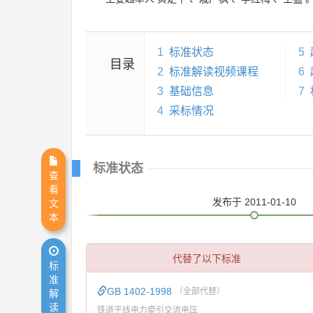
1
标准状态
5
目录
2
标准解读视频课程
6
3
基础信息
7
4
采标情况
标准状态
查
看
发布
于 2011-01-10
文
本
代替了以下标准
标
准
GB 1402-1998
（全部代替）
解
读
铁道干线电力牵引交流电压