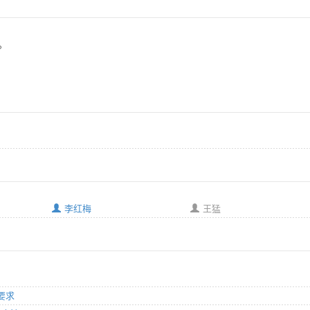
7。
李红梅
王猛
用要求