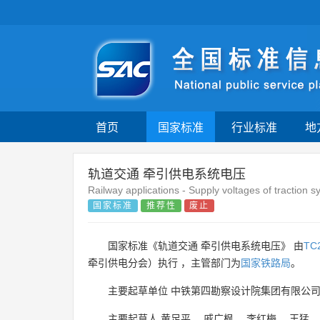
首页
国家标准
行业标准
地
轨道交通 牵引供电系统电压
Railway applications - Supply voltages of traction 
国家标准
推荐性
废止
国家标准《轨道交通 牵引供电系统电压》 由
TC
牵引供电分会）执行 ，主管部门为
国家铁路局
。
主要起草单位
中铁第四勘察设计院集团有限公
主要起草人
黄足平
、
戚广枫
、
李红梅
、
王猛